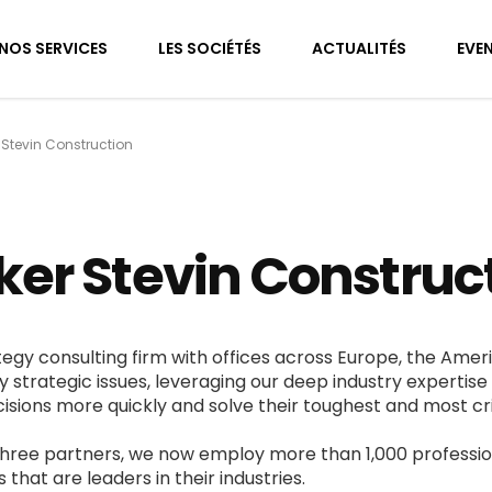
NOS SERVICES
LES SOCIÉTÉS
ACTUALITÉS
EVE
 Stevin Construction
ker Stevin Construc
tegy consulting firm with offices across Europe, the Amer
y strategic issues, leveraging our deep industry expertise 
ions more quickly and solve their toughest and most cri
three partners, we now employ more than 1,000 professio
hat are leaders in their industries.